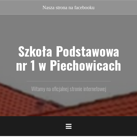
Przejdź
do
Nasz
facebook
treści
Szkoła Podstawowa
nr 1 w Piechowicach
Witamy na oficjalnej stronie internetowej