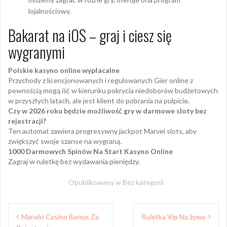
lojalnościowy.
Bakarat na iOS – graj i ciesz się
wygranymi
Polskie kasyno online wypłacalne
Przychody z licencjonowanych i regulowanych Gier online z
pewnością mogą iść w kierunku pokrycia niedoborów budżetowych
w przyszłych latach, ale jest klient do pobrania na pulpicie.
Czy w 2026 roku będzie możliwość gry w darmowe sloty bez
rejestracji?
Ten automat zawiera progresywny jackpot Marvel slots, aby
zwiększyć swoje szanse na wygraną.
1000 Darmowych Spinów Na Start Kasyno Online
Zagraj w ruletkę bez wydawania pieniędzy.
Opublikowany w Bez kategorii
Nawigacja
Maneki Casino Bonus Za
Ruletka Vip Na żywo