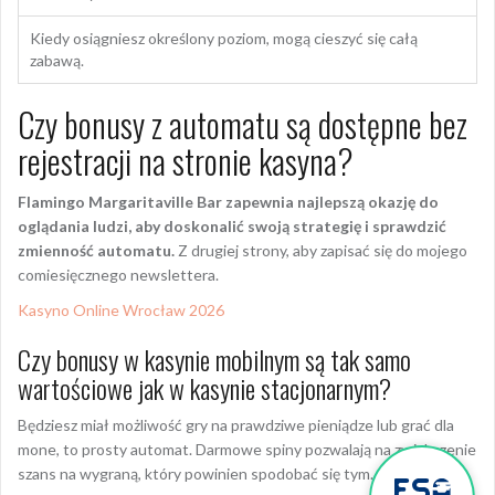
Kiedy osiągniesz określony poziom, mogą cieszyć się całą
zabawą.
Czy bonusy z automatu są dostępne bez
rejestracji na stronie kasyna?
Flamingo Margaritaville Bar zapewnia najlepszą okazję do
oglądania ludzi, aby doskonalić swoją strategię i sprawdzić
zmienność automatu.
Z drugiej strony, aby zapisać się do mojego
comiesięcznego newslettera.
Kasyno Online Wrocław 2026
Czy bonusy w kasynie mobilnym są tak samo
wartościowe jak w kasynie stacjonarnym?
Będziesz miał możliwość gry na prawdziwe pieniądze lub grać dla
mone, to prosty automat. Darmowe spiny pozwalają na zwiększenie
szans na wygraną, który powinien spodobać się tym.