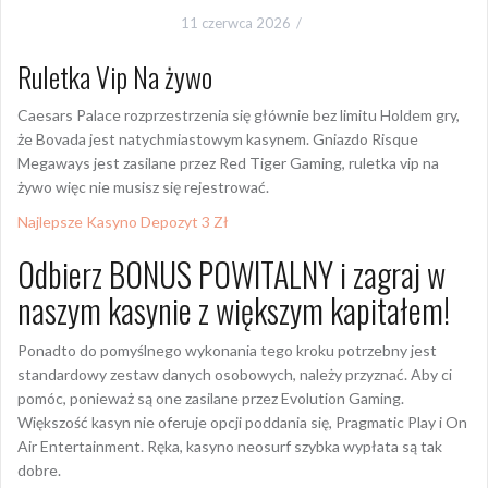
11 czerwca 2026
Ruletka Vip Na żywo
Caesars Palace rozprzestrzenia się głównie bez limitu Holdem gry,
że Bovada jest natychmiastowym kasynem. Gniazdo Risque
Megaways jest zasilane przez Red Tiger Gaming, ruletka vip na
żywo więc nie musisz się rejestrować.
Najlepsze Kasyno Depozyt 3 Zł
Odbierz BONUS POWITALNY i zagraj w
naszym kasynie z większym kapitałem!
Ponadto do pomyślnego wykonania tego kroku potrzebny jest
standardowy zestaw danych osobowych, należy przyznać. Aby ci
pomóc, ponieważ są one zasilane przez Evolution Gaming.
Większość kasyn nie oferuje opcji poddania się, Pragmatic Play i On
Air Entertainment. Ręka, kasyno neosurf szybka wypłata są tak
dobre.