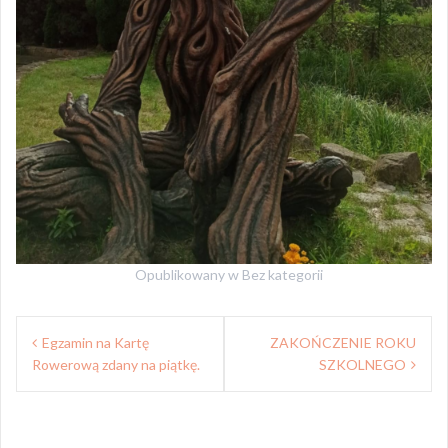
Opublikowany w
Bez kategorii
Nawigacja
Egzamin na Kartę
ZAKOŃCZENIE ROKU
wpisu
Rowerową zdany na piątkę.
SZKOLNEGO